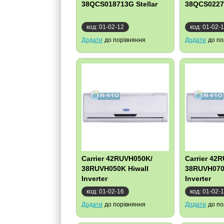
38QCS018713G Stellar
38QCS02271
код: 01-02-12
код: 01-02-
Додати
до порівняння
Додати
до по
Carrier 42RUVH050K/
Carrier 42
38RUVH050K Hiwall
38RUVH070
Inverter
Inverter
код: 01-02-16
код: 01-02-
Додати
до порівняння
Додати
до по