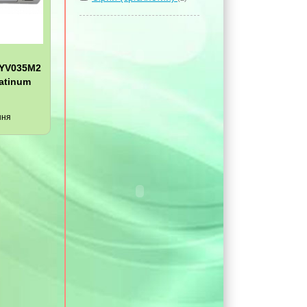
YV035M2
latinum
ння