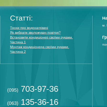
Статті:
Н
м. 
Трохи про водонагрівачі
Як вибрати зволожувач повітря?
Гр
Встановити кондиціонер своїми руками.
Частина 1
пон
Монтаж кондиціонера своїми руками.
Частина 2
703-97-36
(095)
135-36-16
(063)