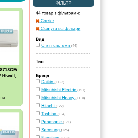
ФІЛЬТР
44 товар з фільтрами:
Carrier
Скинути всі фільтри
Вид
Спліт системи
(44)
Тип
18713GE/
Бренд
Hiwall,
Daikin
(+122)
Mitsubishi Electric
(+91)
Mitsubishi Heavy
ння
(+110)
Hitachi
(+22)
Toshiba
(+64)
Panasonic
(+71)
Samsung
(+25)
Neoclima