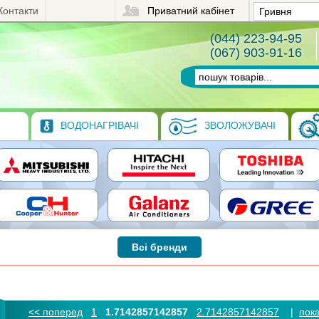
Контакти
Приватний кабінет
(044) 223-94-95
(067) 903-91-16
ВОДОНАГРІВАЧІ
ЗВОЛОЖУВАЧІ
Всі бренди
<< поперед
1
1.7142857142857
2.7142857142857
|
пока