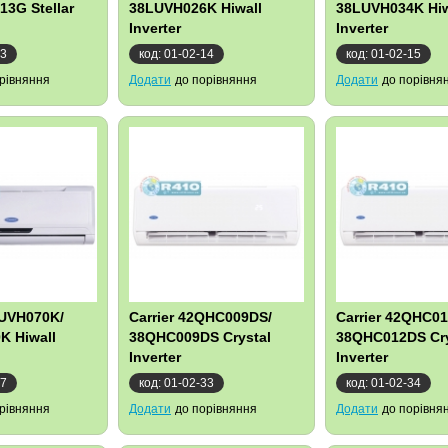
3G Stellar
38LUVH026K Hiwall
38LUVH034K Hiw
Inverter
Inverter
13
код: 01-02-14
код: 01-02-15
рівняння
Додати
до порівняння
Додати
до порівня
RUVH070K/
Carrier 42QHC009DS/
Carrier 42QHC0
K Hiwall
38QHC009DS Crystal
38QHC012DS Cry
Inverter
Inverter
17
код: 01-02-33
код: 01-02-34
рівняння
Додати
до порівняння
Додати
до порівня