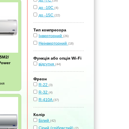
до -7С
(18)
до -10С
(4)
до -15С
(22)
Тип компресора
Інверторний
(26)
Неінверторний
(18)
35M2/
Функція або опція Wi-Fi
Power
відсутня
(44)
Фреон
ння
R-22
(3)
R-32
(4)
R-410A
(37)
Колір
Білий
(42)
Сірий (сріблястий)
(2)