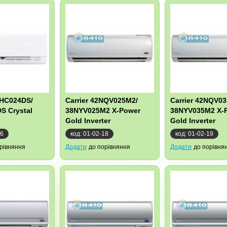
QHC024DS/
Carrier 42NQV025M2/
Carrier 42NQV0
S Crystal
38NYV025M2 X-Power
38NYV035M2 X-
Gold Inverter
Gold Inverter
36
код: 01-02-18
код: 01-02-19
рівняння
Додати
до порівняння
Додати
до порівня