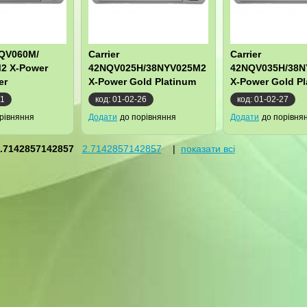
NQV060M/
Carrier
Carrier
2 X-Power
42NQV025H/38NYV025M2
42NQV035H/38N
er
X-Power Gold Platinum
X-Power Gold P
Inverter
Inverter
21
код: 01-02-26
код: 01-02-27
рівняння
Додати
до порівняння
Додати
до порівня
.7142857142857
2.7142857142857
|
показати всі