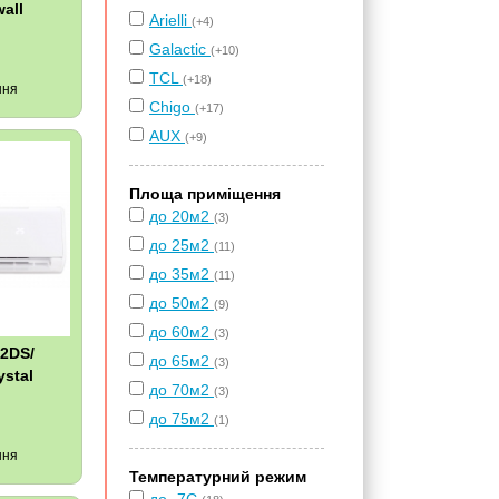
all
Arielli
(+4)
Galactic
(+10)
TCL
(+18)
ння
Chigo
(+17)
AUX
(+9)
Площа приміщення
до 20м2
(3)
до 25м2
(11)
до 35м2
(11)
до 50м2
(9)
до 60м2
(3)
12DS/
до 65м2
(3)
stal
до 70м2
(3)
до 75м2
(1)
ння
Температурний режим