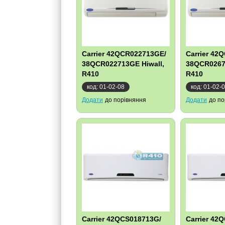
Carrier 42QCR022713GE/
Carrier 42
38QCR022713GE Hiwall,
38QCR0267
R410
R410
код: 01-02-08
код: 01-02-
Додати
до порівняння
Додати
до по
Carrier 42QCS018713G/
Carrier 42