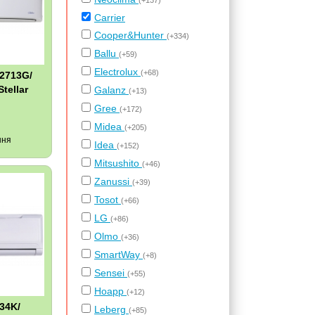
(+137)
Carrier
Cooper&Hunter
(+334)
Ballu
(+59)
Electrolux
(+68)
12713G/
tellar
Galanz
(+13)
Gree
(+172)
Midea
(+205)
ння
Idea
(+152)
Mitsushito
(+46)
Zanussi
(+39)
Tosot
(+66)
LG
(+86)
Olmo
(+36)
SmartWay
(+8)
Sensei
(+55)
Hoapp
(+12)
34K/
Leberg
(+85)