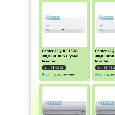
Carrier 42QHC018DS/
Carrier 42
38QHC018DS Crystal
38QHC024D
Inverter
Inverter
код: 01-02-35
код: 01-02-
Додати
до порівняння
Додати
до по