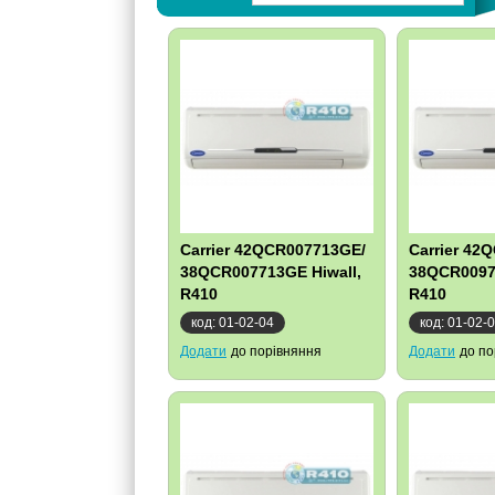
Carrier 42QCR007713GE/
Carrier 42
38QCR007713GE Hiwall,
38QCR0097
R410
R410
код: 01-02-04
код: 01-02-
Додати
до порівняння
Додати
до по