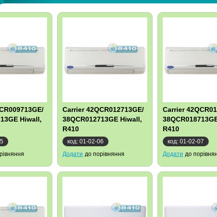
QCR009713GE/
Carrier 42QCR012713GE/
Carrier 42QCR0
13GE Hiwall,
38QCR012713GE Hiwall,
38QCR018713GE 
R410
R410
05
код: 01-02-06
код: 01-02-07
рівняння
Додати
до порівняння
Додати
до порівня