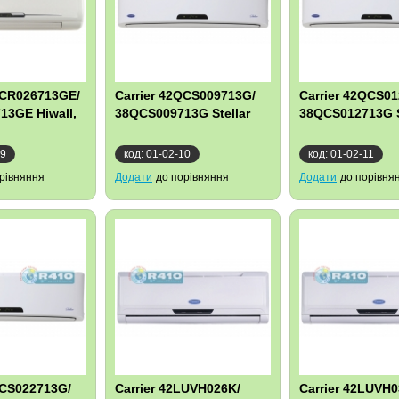
QCR026713GE/
Carrier 42QCS009713G/
Carrier 42QCS0
13GE Hiwall,
38QCS009713G Stellar
38QCS012713G S
09
код: 01-02-10
код: 01-02-11
рівняння
Додати
до порівняння
Додати
до порівня
QCS022713G/
Carrier 42LUVH026K/
Carrier 42LUVH0