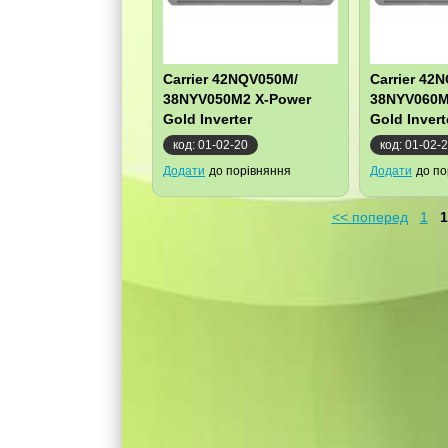
Carrier 42NQV050M/
Carrier 42
38NYV050M2 X-Power
38NYV060M
Gold Inverter
Gold Invert
код: 01-02-20
код: 01-02-
Додати
до порівняння
Додати
до по
<< поперед
1
1