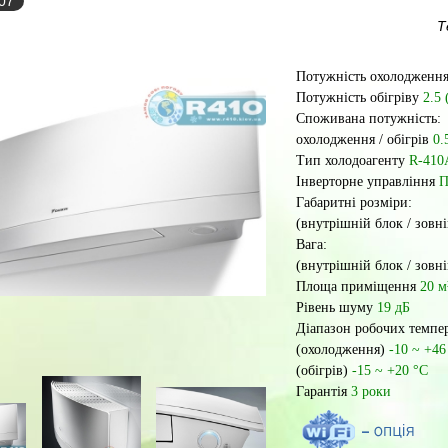
-07
Т
Потужність охолодженн
Потужність обігріву
2.5 
Споживана потужність:
охолодження / обігрів
0.
Тип холодоагенту
R-410
Інверторне управління
П
Габаритні розміри:
(внутрішній блок / зовн
Вага:
(внутрішній блок / зовн
Площа приміщення
20 м
Рівень шуму
19 дБ
Діапазон робочих темпер
(охолодження)
-10 ~ +46
(обігрів)
-15 ~ +20 °С
Гарантія
3 роки