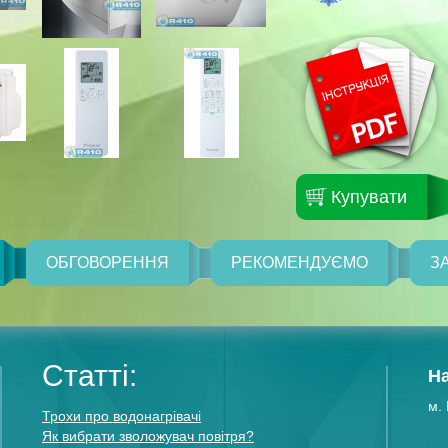
Купувати
ОБГОВОРЕННЯ
РЕКОМЕНДУЄМО
З
Статті:
Н
м. 
Трохи про водонагрівачі
Як вибрати зволожувач повітря?