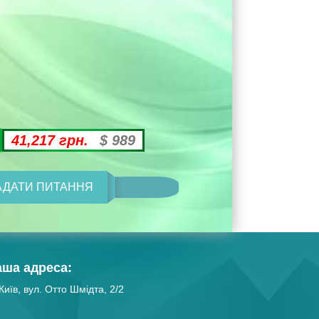
41,217 грн.
$ 989
АДАТИ ПИТАННЯ
аша адреса:
Київ, вул. Отто Шмідта, 2/2