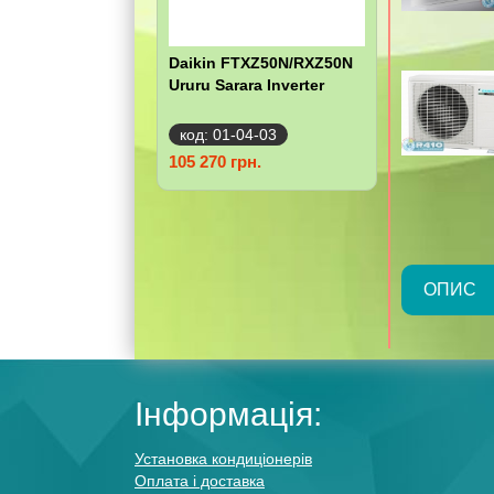
Daikin FTXZ50N/RXZ50N
Ururu Sarara Inverter
код: 01-04-03
105 270 грн.
ОПИС
Інформація:
Установка кондиціонерів
Оплата і доставка