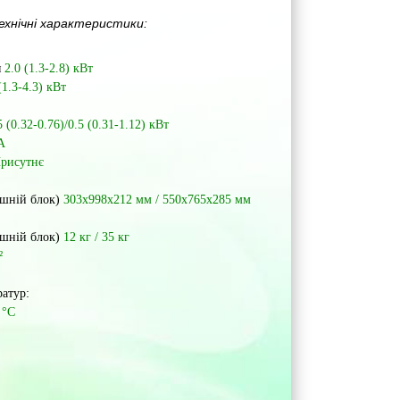
ехнічні характеристики
:
я
2.0 (1.3-2.8) кВт
(1.3-4.3) кВт
5 (0.32-0.76)/0.5 (0.31-1.12) кВт
A
рисутнє
ішній блок)
303x998x212 мм / 550х765х285 мм
ішній блок)
12 кг / 35 кг
²
атур:
 °С