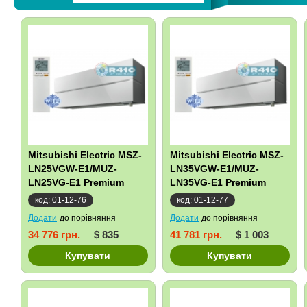
Mitsubishi Electric MSZ-
Mitsubishi Electric MSZ-
LN25VGW-E1/MUZ-
LN35VGW-E1/MUZ-
LN25VG-E1 Premium
LN35VG-E1 Premium
Inverter
Inverter
код: 01-12-76
код: 01-12-77
Додати
до порівняння
Додати
до порівняння
34 776 грн.
$ 835
41 781 грн.
$ 1 003
Купувати
Купувати