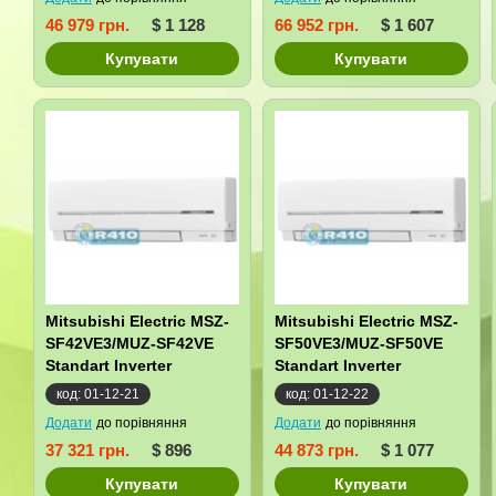
46 979 грн.
$ 1 128
66 952 грн.
$ 1 607
Купувати
Купувати
Mitsubishi Electric MSZ-
Mitsubishi Electric MSZ-
SF42VE3/MUZ-SF42VE
SF50VE3/MUZ-SF50VE
Standart Inverter
Standart Inverter
код: 01-12-21
код: 01-12-22
Додати
до порівняння
Додати
до порівняння
37 321 грн.
$ 896
44 873 грн.
$ 1 077
Купувати
Купувати