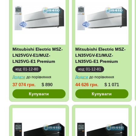
Mitsubishi Electric MSZ-
Mitsubishi Electric MSZ-
LN25VGV-E1/MUZ-
LN35VGV-E1/MUZ-
LN25VG-E1 Premium
LN35VG-E1 Premium
Inverter
Inverter
код: 01-12-80
код: 01-12-81
Додати
до порівняння
Додати
до порівняння
37 074 грн.
$ 890
44 626 грн.
$ 1 071
Купувати
Купувати