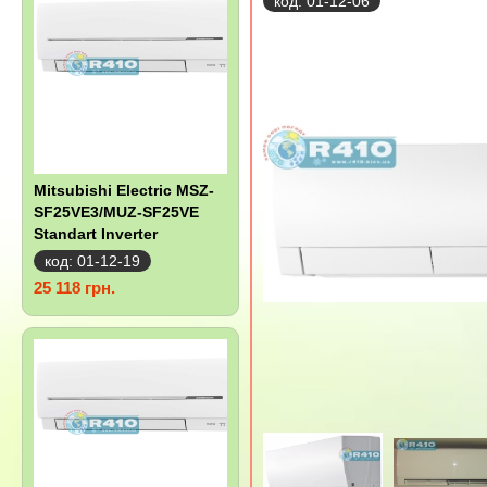
код: 01-12-06
Mitsubishi Electric MSZ-
SF25VE3/MUZ-SF25VE
Standart Inverter
код: 01-12-19
25 118 грн.