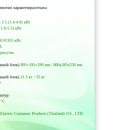
ехнічні характеристики
:
я
3.5 (1.4-4.0) кВт
(1.8-5.5) кВт
91/0.955 кВт
A
рисутнє
ішній блок)
895×195×299 мм / 800х285х550 мм
ішній блок)
11.5 кг / 35 кг
²
атур:
 °С
 Electric Consumer Products (Thailand) CO., LTD