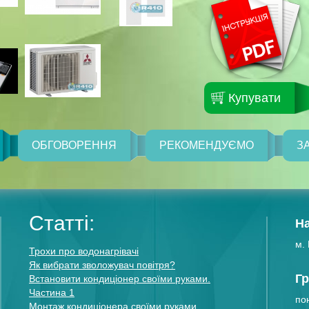
Купувати
ОБГОВОРЕННЯ
РЕКОМЕНДУЄМО
З
Статті:
Н
м. 
Трохи про водонагрівачі
Як вибрати зволожувач повітря?
Гр
Встановити кондиціонер своїми руками.
Частина 1
пон
Монтаж кондиціонера своїми руками.