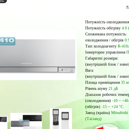
-51
Т
Потужність охолодженн
Потужність обігріву
4.0 
Споживана потужність:
охолодження / обігрів
0.
Тип холодоагенту
R-410
Інверторне управління
П
Габаритні розміри:
(внутрішній блок / зовн
Вага:
(внутрішній блок / зовн
Площа приміщення
35 м
Рівень шуму
21 дБ
Діапазон робочих темпер
(охолодження)
-10 ~ +46
(обігрів)
-15 ~ +24 °С
Завод (країна)
Mitsubishi
(Таїланд)