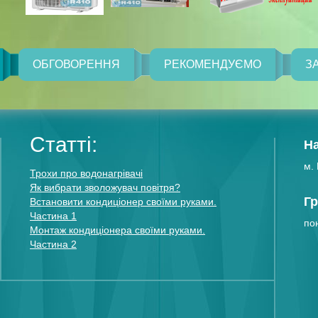
ОБГОВОРЕННЯ
РЕКОМЕНДУЄМО
З
Статті:
Н
м. 
Трохи про водонагрівачі
Як вибрати зволожувач повітря?
Гр
Встановити кондиціонер своїми руками.
Частина 1
пон
Монтаж кондиціонера своїми руками.
Частина 2