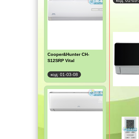
код: 01-03
Cooper&Hunter CH-
S12SRP Vital
код: 01-03-08