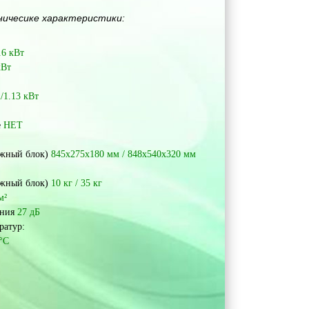
ничесике характеристики:
.6 кВт
кВт
2/1.13 кВт
е
НЕТ
ужный блок)
845x275x180 мм / 848x540x320 мм
ужный блок)
10 кг / 35 кг
м
²
ения
27 дБ
ратур:
°
С