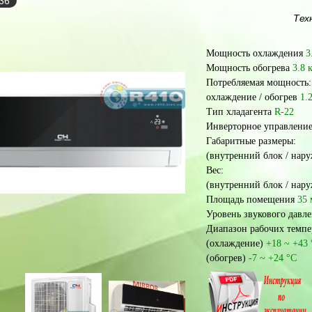
-36
Тех
Мощность охлаждения
3
Мощность обогрева
3.8 
Потребляемая мощность:
охлаждение / обогрев
1.
Тип хладагента
R-22
Инверторное управлени
Габаритные размеры:
(внутренний блок / нар
Вес:
(внутренний блок / нар
Площадь помещения
35 
Уровень звукового давл
Диапазон рабочих темпе
(охлаждение)
+18 ~ +43
(обогрев)
-7 ~ +24
°
С