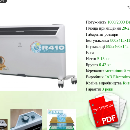
-04
Т
Потужність
1000/2000 В
Площа приміщення
20-2
Габаритні розміри:
Без упаковки
800x413x1
В упаковці
895x460x142
Вага:
Нетто
5.15 кг
Брутто
6.42 кг
Керування
механічний те
Виробник
“AB Electrolu
Країна виробництва
Кит
Гарантія
3 роки