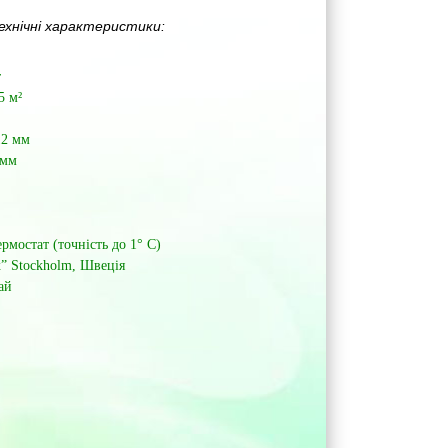
ехнічні характеристики:
т
5 м²
12 мм
 мм
рмостат (точність до 1° С)
x” Stockholm, Швеція
ай