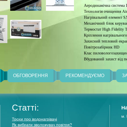
Аеродинамічна система In
Технологія очищення Air 
Нагрівальний елемент S
Механічний блок керуван
Термостат High Fidelity 
Кріплення нагрівального
Захисний тепловий екра
Повітрозабірник HD
Клас пиловологозахищен
Вбудований захист від п
ОБГОВОРЕННЯ
РЕКОМЕНДУЄМО
З
Статті:
Н
м. 
Трохи про водонагрівачі
Як вибрати зволожувач повітря?