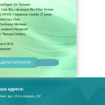
telligent Air Dynamic
Gate Bio з фільтром Bio Filter System
X-DUOS з терміном служби 25 років
ня Easy Click
Thermostat Mechanic
 елемента Heatproof
н Thermal Defence
ості IP24
ерегріву
АДАТИ ПИТАННЯ
аша адреса:
Київ, вул. Отто Шмідта, 2/2