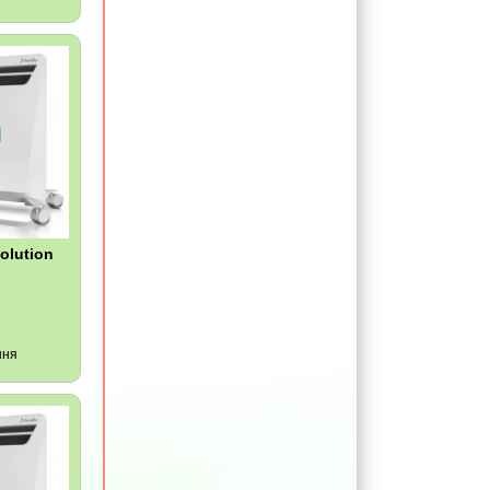
olution
ння