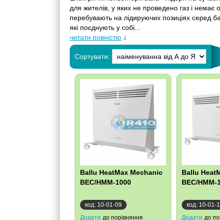
для жителів, у яких не проведено газ і немає
перебувають на лідируючих позиціях серед баг
які поєднують у собі...
читати повністю
↓
Сортувати:
Ballu HeatMax Mechanic
Ballu Heat
BEC/HMM-1000
BEC/HMM-1
код: 10-01-09
код: 10-01-
Додати
до порівняння
Додати
до по