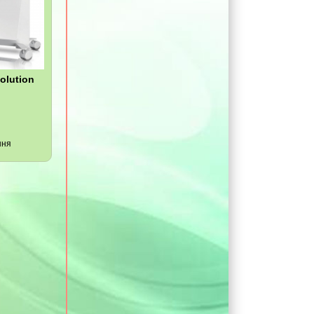
olution
ння