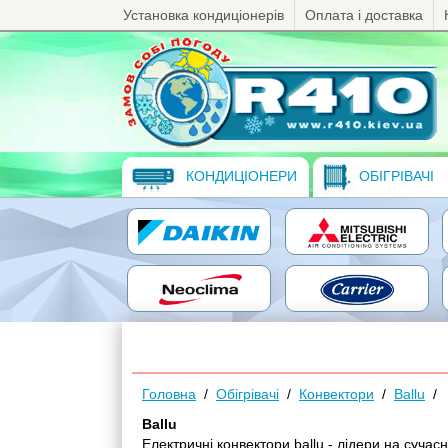
Установка кондиціонерів
Оплата і доставка
КОНДИЦІОНЕРИ
ОБІГРІВАЧІ
Головна
/
Обігрівачі
/
Конвектори
/
Ballu
/
Ballu
Електричні конвектори ballu - лідери на суч