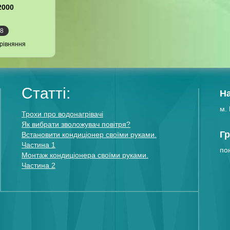
2000
08
рівняння
Статті:
Н
м. 
Трохи про водонагрівачі
Як вибрати зволожувач повітря?
Гр
Встановити кондиціонер своїми руками.
Частина 1
пон
Монтаж кондиціонера своїми руками.
Частина 2