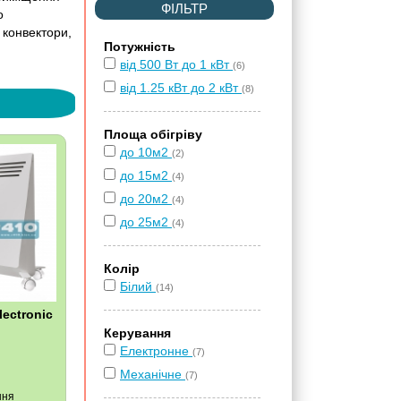
ФІЛЬТР
о
 конвектори,
Потужність
від 500 Вт до 1 кВт
(6)
від 1.25 кВт до 2 кВт
(8)
Площа обігріву
до 10м2
(2)
до 15м2
(4)
до 20м2
(4)
до 25м2
(4)
Колір
Білий
(14)
lectronic
Керування
Електронне
(7)
Механічне
(7)
ння