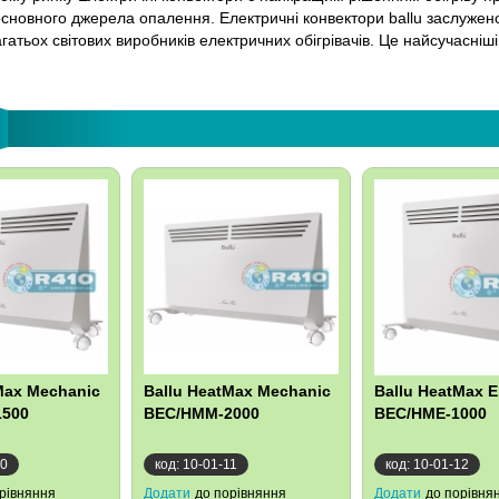
 основного джерела опалення. Електричні конвектори ballu заслужен
атьох світових виробників електричних обігрівачів. Це найсучасніші
Max Mechanic
Ballu HeatMax Mechanic
Ballu HeatMax E
500
BEC/HMM-2000
BEC/HME-1000
10
код: 10-01-11
код: 10-01-12
рівняння
Додати
до порівняння
Додати
до порівня